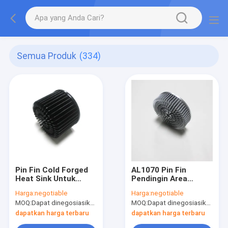
Semua Produk
(334)
Pin Fin Cold Forged
AL1070 Pin Fin
Heat Sink Untuk
Pendingin Area
Lampu Led Dengan
Pembuangan Panas
Harga:
negotiable
Harga:
negotiable
ISO 9001
Disesuaikan Dengan
MOQ:
Dapat dinegosiasikan
MOQ:
Dapat dinegosiasikan
Cetakan Keluar
dapatkan harga terbaru
dapatkan harga terbaru