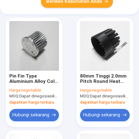
Berikan Kebutuhan Anda
Pin Fin Type
80mm Tinggi 2.0mm
Aluminium Alloy Cold
Pitch Round Heat
Forged Heat Sink
Sink Untuk Lampu
Harga:
negotiable
Harga:
negotiable
Untuk Area Dan
Led Industri
MOQ:
Dapat dinegosiasikan
MOQ:
Dapat dinegosiasikan
Bentuk Pembuangan
Panas
dapatkan harga terbaru
dapatkan harga terbaru
Hubungi sekarang
Hubungi sekarang