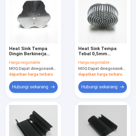
Heat Sink Tempa
Heat Sink Tempa
Dingin Berkinerja
Tebal 0,5mm
Tinggi Untuk Proyek
Disesuaikan Untuk
Harga:
negotiable
Harga:
negotiable
Led Pendingin
Pembuangan Panas
MOQ:
Dapat dinegosiasikan
MOQ:
Dapat dinegosiasikan
Permukaan Anodizing
Dengan Cetakan
Yang Ada
dapatkan harga terbaru
dapatkan harga terbaru
Hubungi sekarang
Hubungi sekarang
Rumah
Produk
Tentang kami