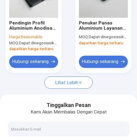
Tur Pabrik
Kontrol kualitas
Pendingin Profil
Penukar Panas
Aluminium Anodisasi
Aluminium Layanan
Hubungi kami
Hitam yang Dapat
Prima untuk
Harga:
Reasonable
MOQ:
Dapat dinegosiasikan
Disesuaikan Untuk
Pembuangan Panas
MOQ:
Dapat dinegosiasikan
dapatkan harga terbaru
Berbagai Aplikasi
Elektronik
Permintaan Penawaran
dapatkan harga terbaru
Hubungi sekarang
Hubungi sekarang
Heat Sink Profil Aluminium
Lihat Lebih
Pendingin Panas Tempa Dingin
Pendingin Sirip Skived
Tinggalkan Pesan
Kami Akan Membalas Dengan Cepat
Pendingin Cairan
Radiator Pendingin CPU