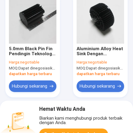
5.0mm Black Pin Fin
Aluminium Alloy Heat
Pendingin Teknologi
Sink Dengan
Penempaan Dingin
Penempaan Dingin
Harga:
negotiable
Harga:
negotiable
Untuk Lampu Led
Ketebalan Dasar
MOQ:
Dapat dinegosiasikan
MOQ:
Dapat dinegosiasikan
5.0mm
dapatkan harga terbaru
dapatkan harga terbaru
Hubungi sekarang
Hubungi sekarang
Hemat Waktu Anda
Biarkan kami menghubungi produk terbaik
dengan Anda.