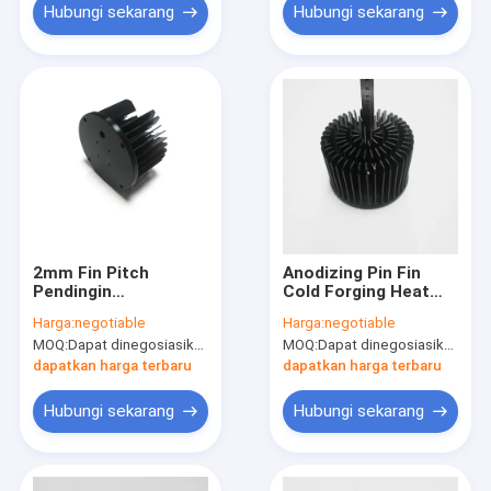
Hubungi sekarang
Hubungi sekarang
2mm Fin Pitch
Anodizing Pin Fin
Pendingin
Cold Forging Heat
Penempaan
Sink 2.0mm Pitch
Harga:
negotiable
Harga:
negotiable
Disesuaikan Dengan
MOQ:
Dapat dinegosiasikan
MOQ:
Dapat dinegosiasikan
Ketahanan Termal
0,4 ° C / W
dapatkan harga terbaru
dapatkan harga terbaru
Hubungi sekarang
Hubungi sekarang