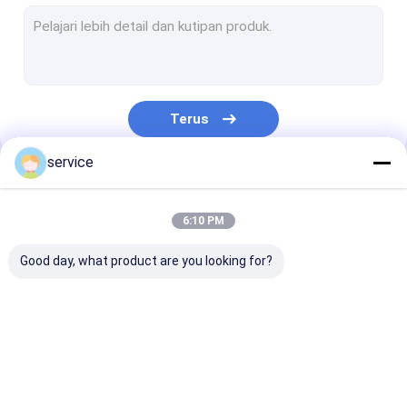
Radiator Pipa Panas
Kandang Profil Aluminium
Paduan Aluminium Die Casting
Terus
Paduan Seng Die Casting
service
Bagian Die Casting
Kategori Kami
Perumahan Lembaran Logam
6:10 PM
Bagian Stamping Aluminium
Good day, what product are you looking for?
Bagian Mesin CNC Aluminium
Bagian Mesin Bubut CNC
Heat Sink Profil
Pendingin Panas
Pendingin Siri
Wastafel Panas Ekstrusi Aluminium
Aluminium
Tempa Dingin
Skived