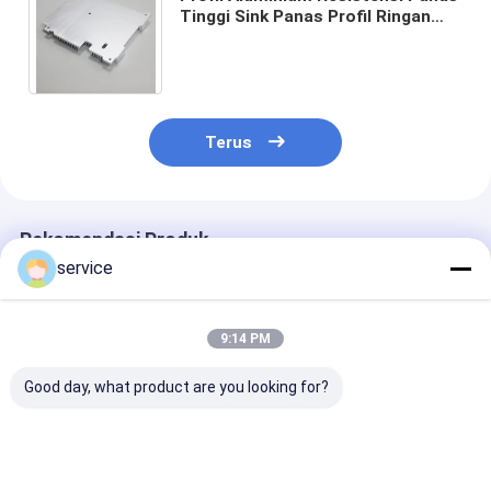
Tinggi Sink Panas Profil Ringan
Dioptimalkan untuk Kinerja Termal
dan Ketahanan
Terus
Rekomendasi Produk
service
9:14 PM
Good day, what product are you looking for?
Komponen
Penukar Panas
Pendingin Alu
Pembuangan Panas
Aluminium Berlapis
Ringan Mesin
Profil Termal yang
Anodisasi yang
Bagian Pembu