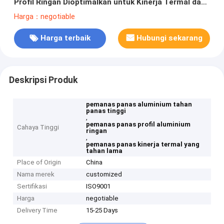
Profil Ringan Dioptimalkan untuk Kinerja Termal dan
Ketahanan
Harga：negotiable
Harga terbaik
Hubungi sekarang
Deskripsi Produk
pemanas panas aluminium tahan
panas tinggi
,
pemanas panas profil aluminium
Cahaya Tinggi
ringan
,
pemanas panas kinerja termal yang
tahan lama
Place of Origin
China
Nama merek
customized
Sertifikasi
ISO9001
Harga
negotiable
Delivery Time
15-25 Days