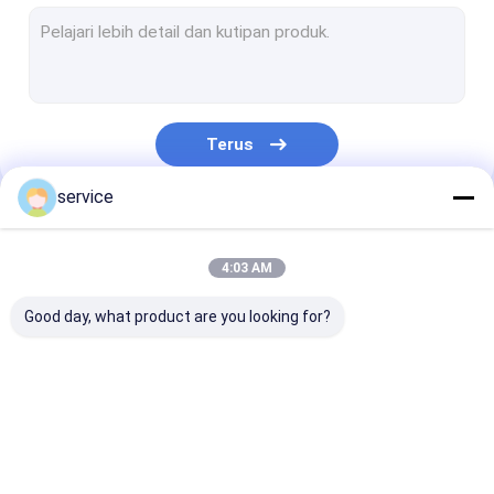
Radiator Pipa Panas
Kandang Profil Aluminium
Paduan Aluminium Die Casting
Terus
Paduan Seng Die Casting
service
Bagian Die Casting
Kategori Kami
Perumahan Lembaran Logam
4:03 AM
Bagian Stamping Aluminium
Good day, what product are you looking for?
Bagian Mesin CNC Aluminium
Bagian Mesin Bubut CNC
Heat Sink Profil
Pendingin Panas
Pendingin Siri
Wastafel Panas Ekstrusi Aluminium
Aluminium
Tempa Dingin
Skived