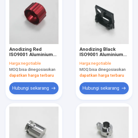
Anodizing Red
Anodizing Black
ISO9001 Aluminium
ISO9001 Aluminium
CNC Machining Parts
CNC Machining Parts
Harga:
negotiable
Harga:
negotiable
Untuk Nut Handle
Anti Erosi
MOQ:
bisa dinegosiasikan
MOQ:
bisa dinegosiasikan
dapatkan harga terbaru
dapatkan harga terbaru
Hubungi sekarang
Hubungi sekarang
Rumah
Produk
Tentang kami