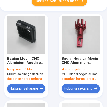
Berikan Kebutuhan Anda
Bagian Mesin CNC
Bagian-bagian Mesin
Aluminium Anodized
CNC Aluminium
Hitam Dengan
Anodizing Merah
Harga:
negotiable
Harga:
negotiable
Tapping Waterproof
MOQ:
bisa dinegosiasikan
MOQ:
bisa dinegosiasikan
dapatkan harga terbaru
dapatkan harga terbaru
Hubungi sekarang
Hubungi sekarang