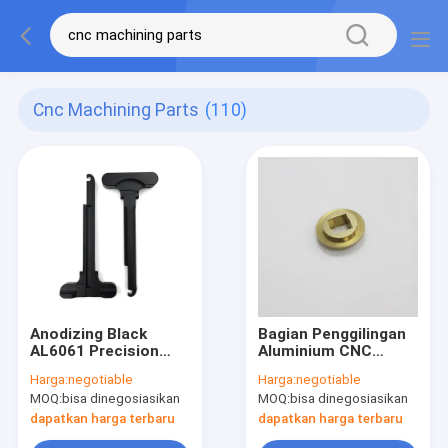
Cnc Machining Parts
(110)
Anodizing Black
Bagian Penggilingan
AL6061 Precision
Aluminium CNC
CNC Machining Parts
Tembaga Untuk
Harga:
negotiable
Harga:
negotiable
Untuk Peralatan
Kacang, Bagian
MOQ:
bisa dinegosiasikan
MOQ:
bisa dinegosiasikan
Mekanik
Mesin CNC
Aluminium Praktis
dapatkan harga terbaru
dapatkan harga terbaru