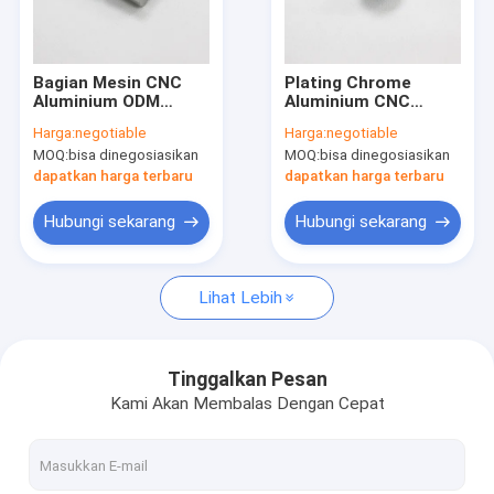
Tur Pabrik
Kontrol kualitas
Bagian Mesin CNC
Plating Chrome
Aluminium ODM
Aluminium CNC
Hubungi kami
Presisi Untuk
Machining Parts
Harga:
negotiable
Harga:
negotiable
Mengunci Anodizing
Untuk Kunci Anti
MOQ:
bisa dinegosiasikan
MOQ:
bisa dinegosiasikan
Jelas
Oksidasi
Permintaan Penawaran
dapatkan harga terbaru
dapatkan harga terbaru
Hubungi sekarang
Hubungi sekarang
Heat Sink Profil Aluminium
Lihat Lebih
Pendingin Panas Tempa Dingin
Pendingin Sirip Skived
Tinggalkan Pesan
Kami Akan Membalas Dengan Cepat
Pendingin Cairan
Radiator Pendingin CPU