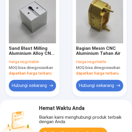
Sand Blast Milling
Bagian Mesin CNC
Aluminium Alloy CNC
Aluminium Tahan Air
Machining Parts
Harga:
negotiable
Harga:
negotiable
Anodizing Natural
MOQ:
bisa dinegosiasikan
MOQ:
bisa dinegosiasikan
dapatkan harga terbaru
dapatkan harga terbaru
Hubungi sekarang
Hubungi sekarang
Hemat Waktu Anda
Biarkan kami menghubungi produk terbaik
dengan Anda.