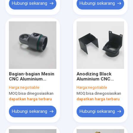
Hubungi sekarang
Hubungi sekarang
Bagian-bagian Mesin
Anodizing Black
CNC Aluminium
Aluminium CNC
Tangan Mekanik,
Machining Parts
Harga:
negotiable
Harga:
negotiable
Komponen Mesin
Untuk Bagian Kamera
MOQ:
bisa dinegosiasikan
MOQ:
bisa dinegosiasikan
Aluminium Abu-abu
Anti Oksidasi
ODM
dapatkan harga terbaru
dapatkan harga terbaru
Hubungi sekarang
Hubungi sekarang